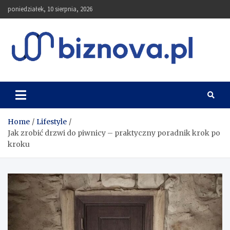
Skip
poniedziałek, 10 sierpnia, 2026
to
content
Biznova.pl
Home
Lifestyle
Jak zrobić drzwi do piwnicy – praktyczny poradnik krok po
kroku