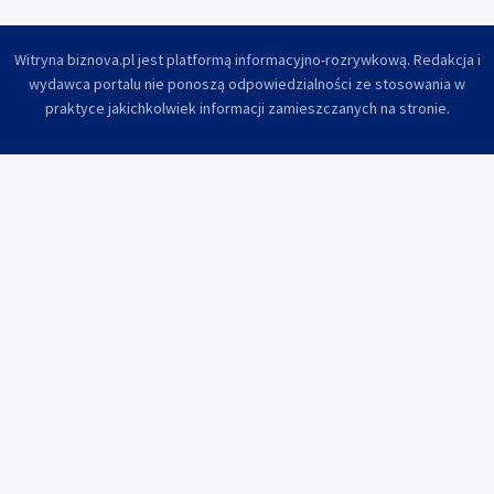
Witryna biznova.pl jest platformą informacyjno-rozrywkową. Redakcja i
wydawca portalu nie ponoszą odpowiedzialności ze stosowania w
praktyce jakichkolwiek informacji zamieszczanych na stronie.