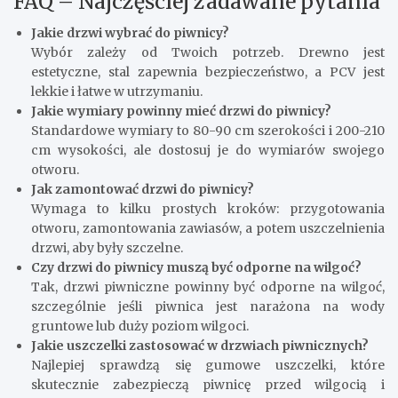
FAQ – Najczęściej zadawane pytania
Jakie drzwi wybrać do piwnicy?
Wybór zależy od Twoich potrzeb. Drewno jest
estetyczne, stal zapewnia bezpieczeństwo, a PCV jest
lekkie i łatwe w utrzymaniu.
Jakie wymiary powinny mieć drzwi do piwnicy?
Standardowe wymiary to 80-90 cm szerokości i 200-210
cm wysokości, ale dostosuj je do wymiarów swojego
otworu.
Jak zamontować drzwi do piwnicy?
Wymaga to kilku prostych kroków: przygotowania
otworu, zamontowania zawiasów, a potem uszczelnienia
drzwi, aby były szczelne.
Czy drzwi do piwnicy muszą być odporne na wilgoć?
Tak, drzwi piwniczne powinny być odporne na wilgoć,
szczególnie jeśli piwnica jest narażona na wody
gruntowe lub duży poziom wilgoci.
Jakie uszczelki zastosować w drzwiach piwnicznych?
Najlepiej sprawdzą się gumowe uszczelki, które
skutecznie zabezpieczą piwnicę przed wilgocią i